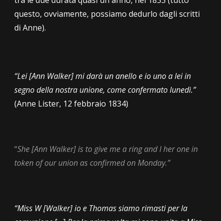
tra le due durata quasi un anno, nel 1833 (tutto
questo, ovviamente, possiamo dedurlo dagli scritti
di Anne).
“Lei [Ann Walker] mi darà un anello e io uno a lei in
segno della nostra unione, come confermato lunedì.”
(Anne Lister,
12
febbraio
18
34
)
“
She [Ann Walker]
is to give me a ring and I her one in
token of our union as confirmed on Monday
.”
“
Miss W [Walker] io e Thomas siamo rimasti per la