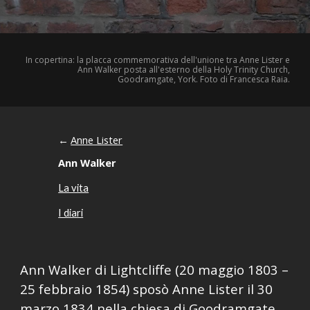
In coperti
n
a: la placca commemorativa dell'unione tra Anne Lister e
Ann Walker posta all'esterno della Holy Trinity Church,
Goodramgate, York. Foto di F
rancesca Raia.
Anne Lister
←
Ann Walker
La vita
I diari
Ann Walker di Lightcliffe (20 maggio 1803 –
25 febbraio 1854)
sposò Anne Lister il 30
marzo 1834 nella chiesa di Goodramgate,