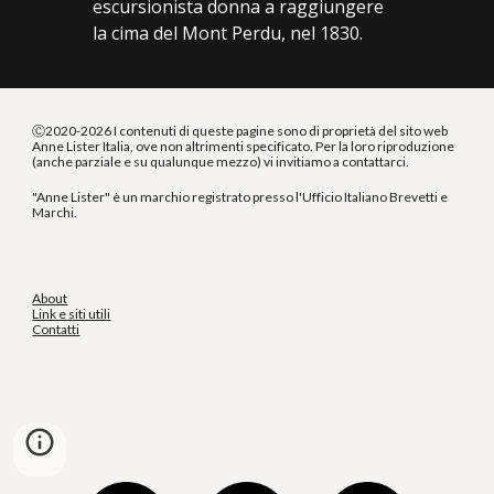
escursionista donna a raggiungere
la cima del Mont Perdu, nel 1830.
Ⓒ2020-2026 I contenuti di queste pagine sono di proprietà del sito web
Anne Lister Italia, ove non altrimenti specificato. Per la loro riproduzione
(anche parziale e su qualunque mezzo) vi invitiamo a contattarci.
"Anne Lister" è un marchio registrato presso l'Ufficio Italiano Brevetti e
Marchi.
About
Link e siti utili
Contatti