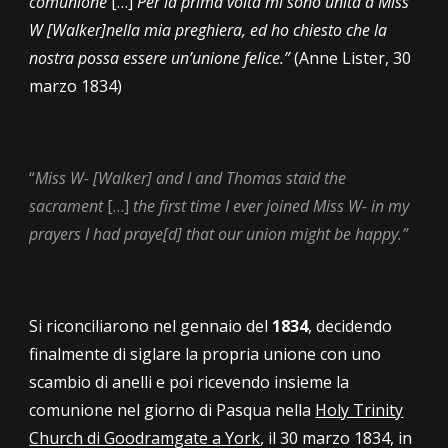
comunione
[…]
Per la prima volta mi sono unita a Miss
W [Walker]nella mia preghiera, ed ho chiesto che la
nostra possa essere un’unione felice.”
(Anne Lister,
30
marzo
1834)
“
Miss W- [Walker] and I and Thomas staid the
sacrament
[…]
the first time I ever joined Miss W- in my
prayers I had praye[d] that our union might be happy
.”
Si riconciliarono
nel gennaio del
1834
, decidendo
finalmente di siglare la propria unione con uno
scambio di anelli e poi ricevendo insieme la
comunione nel giorno di Pasqua nella
Holy Trinity
Church di Goodramgate a York
, il 30 marzo 1834, in