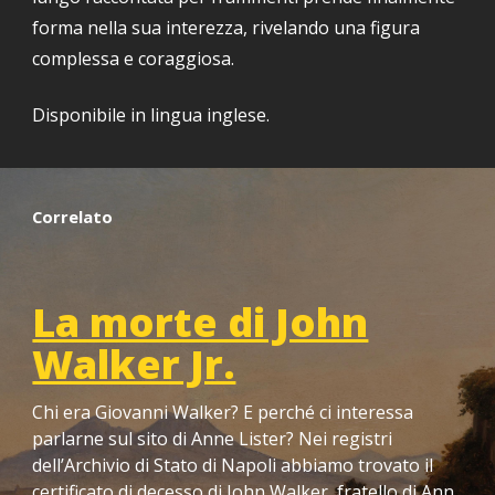
forma nella sua interezza, rivelando una figura
complessa e coraggiosa
.
Disponibile in lingua inglese.
Correlato
La morte di John
Walker Jr.
Chi era Giovanni Walker? E perché ci interessa
parlarne sul sito di Anne Lister?
Nei registri
dell’Archivio di Stato di Napoli abbiamo trovato il
certificato di decesso di John Walker, fratello di Ann