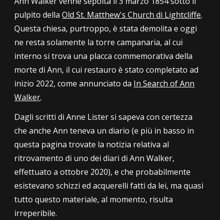
Ann Walker venne sepolta il 3 marzo 1854 sotto il
pulpito della
Old St. Matthew's Church di Lightcliffe
.
Questa chiesa, purtroppo, è stata demolita e oggi
ne resta solamente la torre campanaria, al cui
interno si trova una placca commemorativa della
morte di Ann,
il cui restauro è stato completato ad
inizio 2022, come annunciato da
In Search of Ann
Walker
.
Dagli scritti di Anne Lister
si sapeva con certezza
che anche Ann teneva un diario (e più in basso in
questa pagin
a
trovate la notizia relativa al
ritrovamento di uno dei diari di Ann Walker
,
effettuat
o a ottobre 2020)
, e che probabilmente
esistevano schizzi ed acquerelli fatti da lei, ma
quasi
tutto
questo materiale, al momento, risulta
irreperibile.