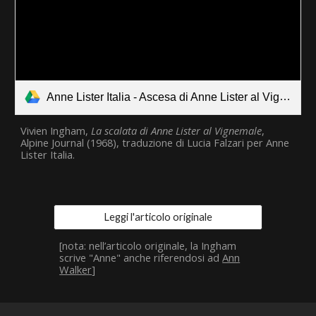
Anne Lister Italia - Ascesa di Anne Lister al Vignemale.pdf
Vivien Ingham,
La scalata di Anne Lister al Vignemale
,
Alpine Journal (1968), traduzione di Lucia Falzari per Anne
Lister Italia.
Leggi l'articolo originale
[nota: nell’articolo originale, la Ingham
scrive "Anne" anche riferendosi ad
Ann
Walker
]