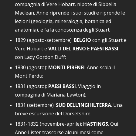
compagnia di Vere Hobart, nipote di Sibbella
Maclean, Anne riprende i suoi studi e riprende le
lezioni (geologia, mineralogia, botanica ed
anatomia), e fa la conoscenza degli Stuart;
1829 (agosto-settembre)
:
BELGIO
con gli Stuart e
Vere Hobart e
VALLI DEL RENO E PAESI BASSI
con Lady Gordon Duff
;
1830 (agosto)
:
MONTI PIRENEI
. Anne scala i
l
Mont Perdu;
1831 (agosto)
:
PAESI BASSI
. Viaggio in
compagnia di
Mariana Lawton
);
1831 (settembre):
SUD DELL’INGHILTERRA
. Una
breve escursione del Dorsetshire.
1831-1832 (novembre-aprile)
:
HASTINGS
.
Qui
Anne Lister trascorse alcuni mesi come