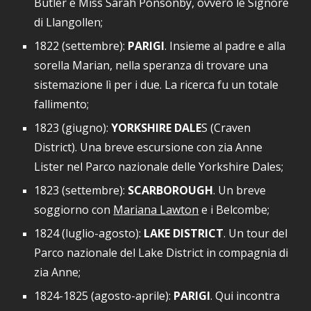
Butler e Miss Sarah Ponsonby, ovvero le Signore
di Llangollen
;
1822 (settembre)
:
PARIGI
. I
nsieme al padre e alla
sorella Marian,
nella speranza di trovare una
sistemazione lì per i due. La ricerca fu un totale
fallimento
;
1823 (giugno):
YORKSHIRE DALE
S (Craven
District). Una breve escursione con zia Anne
Lister nel Parco nazionale delle Yorkshire Dales;
1823 (settembre)
:
SCARBOROUGH
. Un breve
soggiorno
con
Mariana Lawton
e i Belcombe
;
1824 (luglio-agosto)
:
LAKE DISTRICT
. Un tour del
Parco nazionale del Lake District in compagnia di
zia Anne
;
1824-1825 (agosto
-
aprile)
:
PARIGI
. Qui incontra