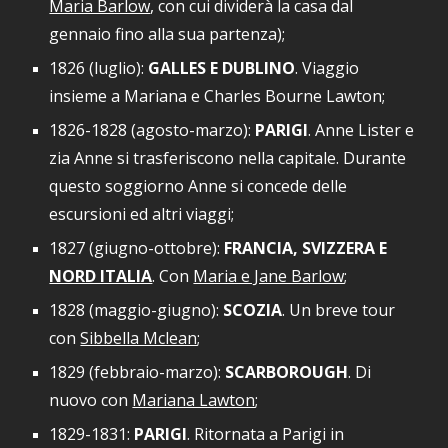
Maria Barlow
, con cui dividerà la casa dal
gennaio fino alla sua partenza);
1826 (luglio):
GALLES E DUBLINO
. Viaggio
insieme a Mariana e Charles Bourne Lawton;
1826
-1828
(agosto
-
marzo
):
PARIGI
. Anne Lister e
zia Anne si trasferiscono nella capitale. Durante
questo soggiorno Anne si concede delle
escursioni ed altri viaggi
;
1827 (giugno-ottobre)
:
FRANCIA,
SVIZZERA E
NORD ITALIA
. Con
Maria e Jane Barlow
;
1828 (maggio-
g
iugno)
:
SCOZIA
. Un breve tour
con
Sibbella Mclean
;
1829 (febbraio-marzo)
:
SCARBOROUGH
. Di
nuovo
con
Mariana Lawton
;
1829-1831:
PARIGI
. Ritornata a Parigi in