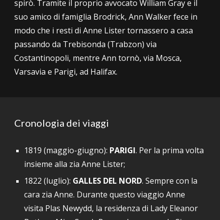
spirò. Tramite il proprio avvocato William Gray e il
suo amico di famiglia Brodrick, Ann Walker fece in
modo che i resti di Anne Lister tornassero a casa
passando da Trebisonda (Trabzon) via
Costantinopoli, mentre Ann tornò, via Mosca,
Varsavia e Parigi, ad Halifax.
Cronologia dei viaggi
1819 (maggio
-
giugno)
:
P
ARIGI
. P
er la prima volta
insieme
alla zia Anne Lister;
1822 (luglio):
GALLES DEL NORD
. Sempre
con la
cara zia Anne.
Durante questo viaggio Anne
visita Plas Newydd, la residenza di Lady Eleanor