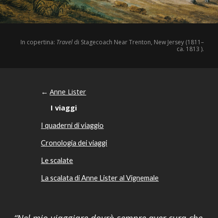
In copertina:
Travel
di
Stagecoach Near Trenton, New Jersey (1811–
ca. 1813 )
.
Anne Lister
←
I viaggi
I quaderni di viaggio
Cronologia dei viaggi
Le scalate
La scalata di Anne Lister al Vignemale
“Nel mio viaggiare dovrò sempre aver cura che