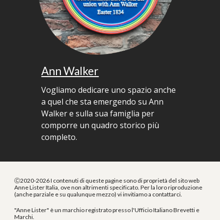
Ann Walker
Vogliamo dedicare uno spazio anche
a quel che sta emergendo su Ann
Walker e sulla sua famiglia per
comporre un quadro storico più
completo.
Ⓒ2020-2026 I contenuti di queste pagine sono di proprietà del sito web
Anne Lister Italia, ove non altrimenti specificato. Per la loro riproduzione
(anche parziale e su qualunque mezzo) vi invitiamo a contattarci.
"Anne Lister" è un marchio registrato presso l'Ufficio Italiano Brevetti e
Marchi.