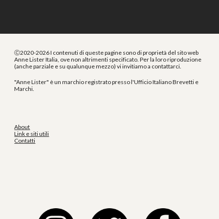
Ⓒ2020-2026 I contenuti di queste pagine sono di proprietà del sito web
Anne Lister Italia, ove non altrimenti specificato. Per la loro riproduzione
(anche parziale e su qualunque mezzo) vi invitiamo a contattarci.
"Anne Lister" è un marchio registrato presso l'Ufficio Italiano Brevetti e
Marchi.
About
Link e siti utili
Contatti