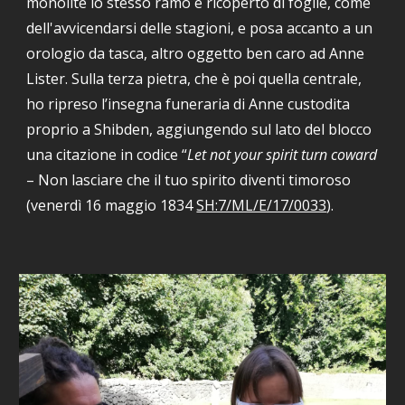
monolite lo stesso ramo è ricoperto di foglie, come 
dell'avvicendarsi delle stagioni, e posa accanto a un 
orologio da tasca, altro oggetto ben caro ad Anne 
Lister. Sulla terza pietra, che è poi quella centrale, 
ho ripreso l’insegna funeraria di Anne custodita 
proprio a Shibden, aggiungendo sul lato del blocco 
una citazione in codice “
Let not your spirit turn coward
– Non lasciare che il tuo spirito diventi timoroso 
(venerdì 16 maggio 1834 
SH:7/ML/E/17/0033
).