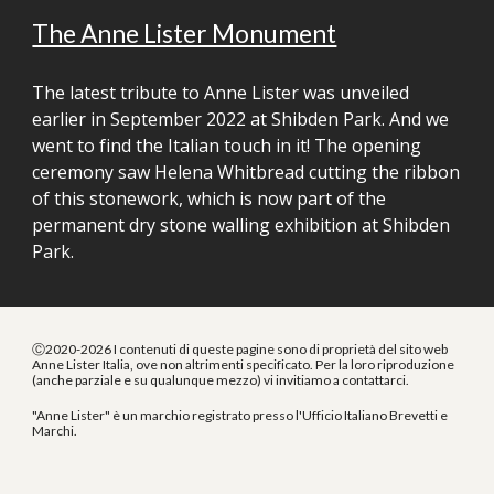
The Anne Lister Monument
The latest tribute to Anne Lister was unveiled 
earlier in September 2022 at Shibden Park. And we 
went to find the Italian touch in it! The opening 
ceremony saw Helena Whitbread cutting the ribbon 
of this stonework, which is now part of the 
permanent dry stone walling exhibition at Shibden 
Park.
Ⓒ2020-2026 I contenuti di queste pagine sono di proprietà del sito web
Anne Lister Italia, ove non altrimenti specificato. Per la loro riproduzione
(anche parziale e su qualunque mezzo) vi invitiamo a contattarci.
"Anne Lister" è un marchio registrato presso l'Ufficio Italiano Brevetti e
Marchi.